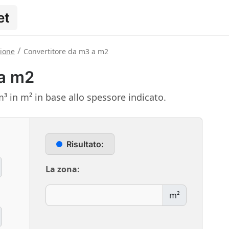
et
/
zione
Convertitore da m3 a m2
 a m2
m³ in m² in base allo spessore indicato.
Risultato:
La zona:
m²