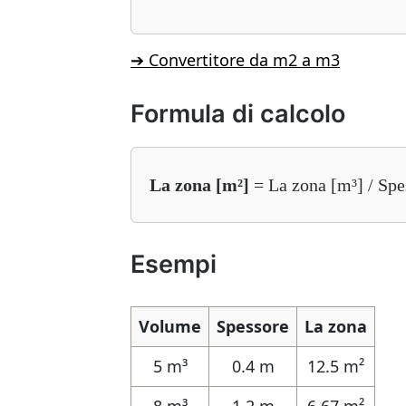
➔ Convertitore da m2 a m3
Formula di calcolo
La zona [m²]
= La zona [m³] / Spe
Esempi
Volume
Spessore
La zona
5 m³
0.4 m
12.5 m²