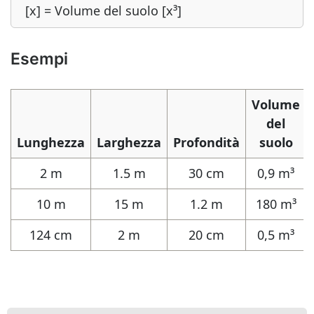
[x] = Volume del suolo [x³]
Esempi
Volume
del
Lunghezza
Larghezza
Profondità
suolo
2 m
1.5 m
30 cm
0,9 m³
10 m
15 m
1.2 m
180 m³
124 cm
2 m
20 cm
0,5 m³