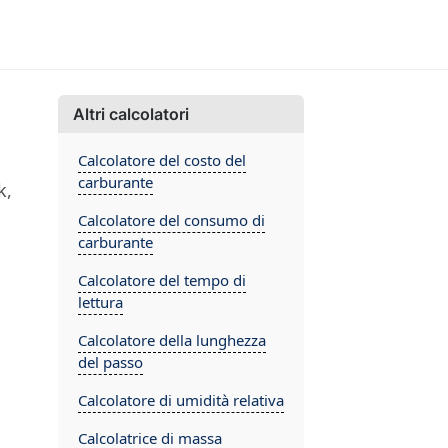
Altri calcolatori
Calcolatore del costo del
carburante
k,
Calcolatore del consumo di
carburante
Calcolatore del tempo di
lettura
Calcolatore della lunghezza
del passo
Calcolatore di umidità relativa
Calcolatrice di massa