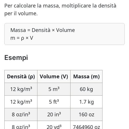
Per calcolare la massa, moltiplicare la densità
per il volume.
Massa = Densità × Volume
m = ρ × V
Esempi
Densità (ρ)
Volume (V)
Massa (m)
12 kg/m³
5 m³
60 kg
12 kg/m³
5 ft³
1.7 kg
8 oz/in³
20 in³
160 oz
8 oz/in³
20 yd³
7464960 oz