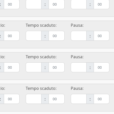
:
:
:
io:
Tempo scaduto:
Pausa:
:
:
:
io:
Tempo scaduto:
Pausa:
:
:
:
io:
Tempo scaduto:
Pausa:
:
:
: