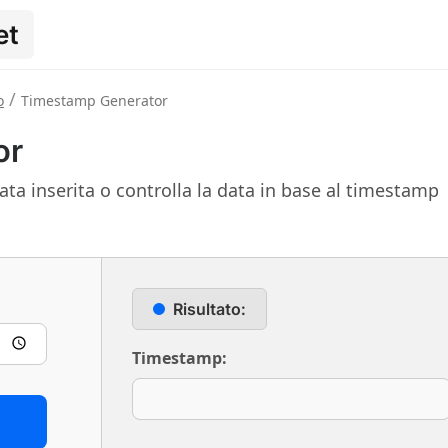
et
/
o
Timestamp Generator
or
ta inserita o controlla la data in base al timestamp
Risultato:
Timestamp: