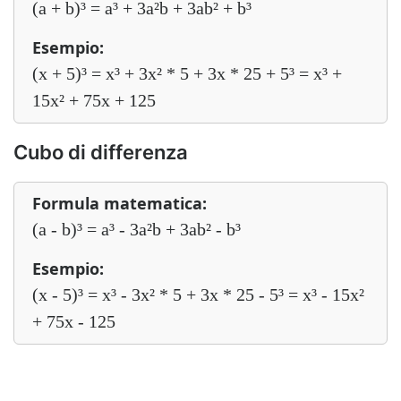
(a + b)³ = a³ + 3a²b + 3ab² + b³
Esempio:
(x + 5)³ = x³ + 3x² * 5 + 3x * 25 + 5³ = x³ +
15x² + 75x + 125
Cubo di differenza
Formula matematica:
(a - b)³ = a³ - 3a²b + 3ab² - b³
Esempio:
(x - 5)³ = x³ - 3x² * 5 + 3x * 25 - 5³ = x³ - 15x²
+ 75x - 125