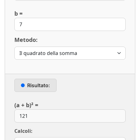
b =
Metodo:
Risultato:
(a + b)²
=
Calcoli: