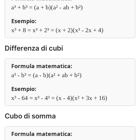
a³ + b³ = (a + b)(a² - ab + b²)
Esempio:
x³ + 8 = x³ + 2³ = (x + 2)(x³ - 2x + 4)
Differenza di cubi
Formula matematica:
a³ - b³ = (a - b)(a² + ab + b²)
Esempio:
x³ - 64 = x³ - 4³ = (x - 4)(x² + 3x + 16)
Cubo di somma
Formula matematica: