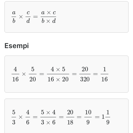
a
b
×
c
d
=
a
×
c
b
×
d
Esempi
4
16
×
5
20
=
4
×
5
16
×
20
=
20
320
=
1
16
5
3
×
4
6
=
5
×
4
3
×
6
=
20
18
=
10
9
=
1
1
9