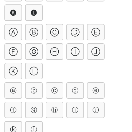
🅚
🅛
Ⓐ
Ⓑ
Ⓒ
Ⓓ
Ⓔ
Ⓕ
Ⓖ
Ⓗ
Ⓘ
Ⓙ
Ⓚ
Ⓛ
ⓐ
ⓑ
ⓒ
ⓓ
ⓔ
ⓕ
ⓖ
ⓗ
ⓘ
ⓙ
ⓚ
ⓛ