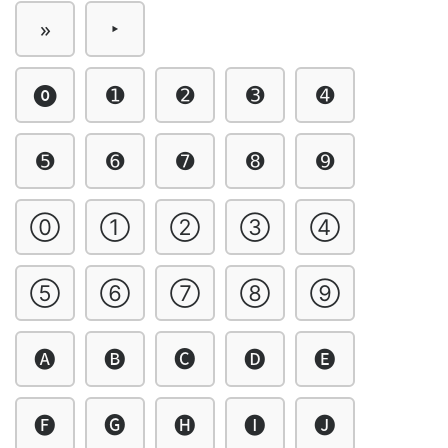
»
‣
⓿
➊
➋
➌
➍
➎
➏
➐
➑
➒
⓪
①
②
③
④
⑤
⑥
⑦
⑧
⑨
🅐
🅑
🅒
🅓
🅔
🅕
🅖
🅗
🅘
🅙