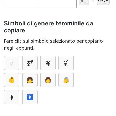
ALT
+
9675
Simboli di genere femminile da
copiare
Fare clic sul simbolo selezionato per copiarlo
negli appunti.
♀
⚤
⚢
⚥
👶
👧
👩
👵
🛊
🚺