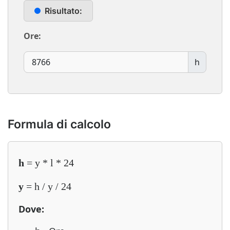
Risultato:
Ore:
h
Formula di calcolo
h
= y * l * 24
y
= h / y / 24
Dove: