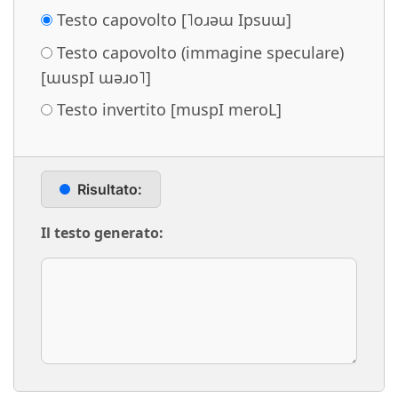
Testo capovolto [˥oɹǝɯ Ipsuɯ]
Testo capovolto (immagine speculare)
[ɯuspI ɯǝɹo˥]
Testo invertito [muspI meroL]
Risultato:
Il testo generato: