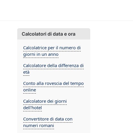
Calcolatori di data e ora
Calcolatrice per il numero di
giorni in un anno
Calcolatore della differenza di
età
Conto alla rovescia del tempo
online
Calcolatore dei giorni
dell'hotel
Convertitore di data con
numeri romani