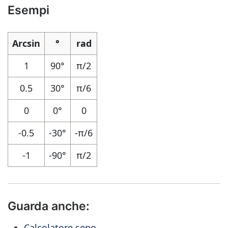
Esempi
Arcsin
°
rad
1
90°
π/2
0.5
30°
π/6
0
0°
0
-0.5
-30°
-π/6
-1
-90°
π/2
Guarda anche:
Calcolatore seno